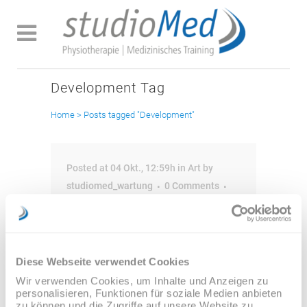
Development Tag
Home
>
Posts tagged "Development"
Posted at 04 Okt., 12:59h
in
Art
by
studiomed_wartung
0 Comments
23
Likes
Designers can create
Diese Webseite verwendet Cookies
normalcy out of chaos;
Wir verwenden Cookies, um Inhalte und Anzeigen zu
they can clearly
personalisieren, Funktionen für soziale Medien anbieten
zu können und die Zugriffe auf unsere Website zu