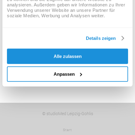
communicate ideas
analysieren. Außerdem geben wir Informationen zu Ihrer
through the organising
Verwendung unserer Website an unsere Partner für
soziale Medien, Werbung und Analysen weiter.
and manipulating of
words and pictures.
Details zeigen
— Jeffrey Veen – About
Design
Alle zulassen
Anpassen
© studioMed Leipzig-Gohlis
Start