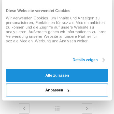
cupidatat non proident, sunt in culpa qui officia
deserunt mollit anim id est laborum
Diese Webseite verwendet Cookies
Wir verwenden Cookies, um Inhalte und Anzeigen zu
personalisieren, Funktionen für soziale Medien anbieten
CUSTOM FIELD
zu können und die Zugriffe auf unsere Website zu
analysieren. Außerdem geben wir Informationen zu Ihrer
Lorem ipsum dolor sit amet
Verwendung unserer Website an unsere Partner für
soziale Medien, Werbung und Analysen weiter.
DATE
20 November
Details zeigen
CATEGORY
Alle zulassen
Business
Anpassen
31
Likes