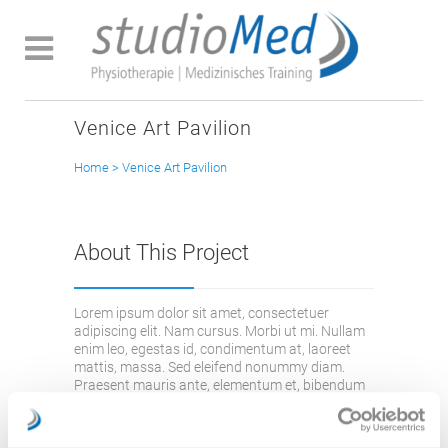
Venice Art Pavilion
Home
>
Venice Art Pavilion
About This Project
Lorem ipsum dolor sit amet, consectetuer
adipiscing elit. Nam cursus. Morbi ut mi. Nullam
enim leo, egestas id, condimentum at, laoreet
mattis, massa. Sed eleifend nonummy diam.
Praesent mauris ante, elementum et, bibendum
at, posuere sit amet, nibh. Duis tincidunt lectus
quis dui viverra vestibulum. Suspendisse
vulputate aliquam dui.Excepteur sint occaecat