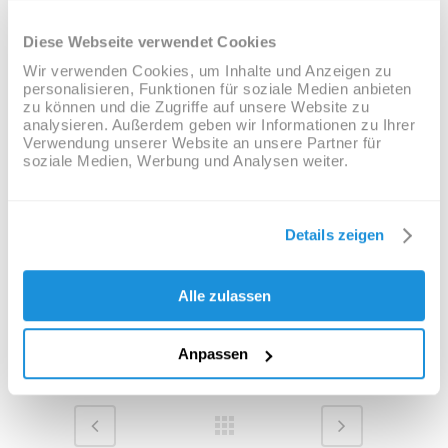
cupidatat non proident, sunt in culpa qui officia
deserunt mollit anim id est laborum
Diese Webseite verwendet Cookies
Wir verwenden Cookies, um Inhalte und Anzeigen zu
personalisieren, Funktionen für soziale Medien anbieten
CUSTOM FIELD
zu können und die Zugriffe auf unsere Website zu
analysieren. Außerdem geben wir Informationen zu Ihrer
Lorem ipsum dolor sit amet
Verwendung unserer Website an unsere Partner für
soziale Medien, Werbung und Analysen weiter.
DATE
20 November
Details zeigen
CATEGORY
Alle zulassen
Photography
Anpassen
58
Likes