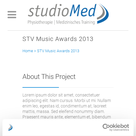
STV Music Awards 2013
Home
>
STV Music Awards 2013
About This Project
Lorem ipsum dolor sit amet, consectetuer
adipiscing elit. Nam cursus. Morbi ut mi. Nullam
enim leo, egestas id, condimentum at, laoreet
mattis, massa. Sed eleifend nonummy diam.
Praesent mauris ante, elementum et, bibendum
at, posuere sit amet, nibh. Duis tincidunt lectus
quis dui viverra vestibulum. Suspendisse
vulputate aliquam dui.Excepteur sint occaecat