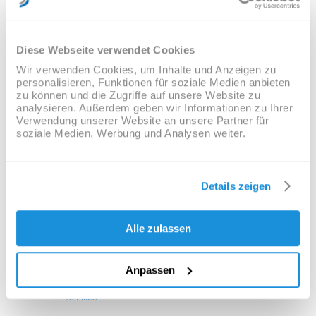
at, posuere sit amet, nibh. Duis tincidunt lectus
quis dui viverra vestibulum. Suspendisse
vulputate aliquam dui.Excepteur sint occaecat
cupidatat non proident, sunt in culpa qui officia
Diese Webseite verwendet Cookies
deserunt mollit anim id est laborum
Wir verwenden Cookies, um Inhalte und Anzeigen zu
personalisieren, Funktionen für soziale Medien anbieten
zu können und die Zugriffe auf unsere Website zu
CUSTOM FIELD
analysieren. Außerdem geben wir Informationen zu Ihrer
Verwendung unserer Website an unsere Partner für
soziale Medien, Werbung und Analysen weiter.
Lorem ipsum dolor sit amet
DATE
Details zeigen
20 November
Alle zulassen
CATEGORY
Business
Anpassen
13
Likes